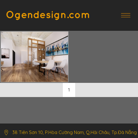
1
38 Tiên Sơn 10, P.Hòa Cường Nam, Q.Hải Châu, Tp.Đà Nẵng